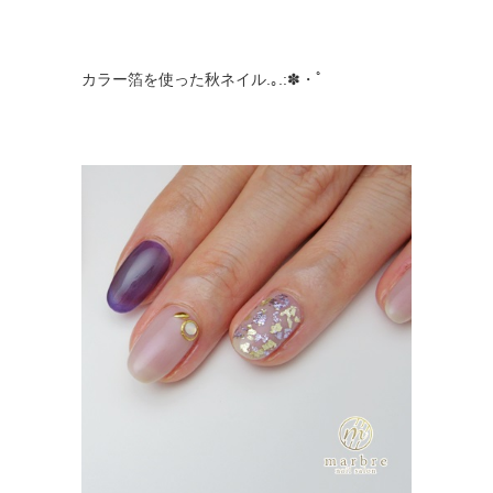
カラー箔を使った秋ネイル.｡.:✽・ﾟ