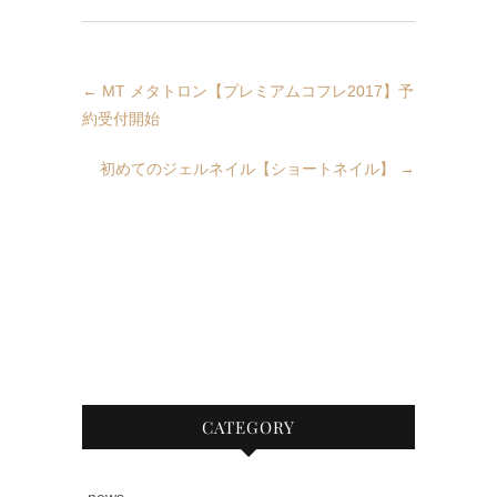
←
MT メタトロン【プレミアムコフレ2017】予
約受付開始
初めてのジェルネイル【ショートネイル】
→
CATEGORY