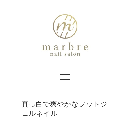
Skip
to
content
marbre
西宮北口のネイルサロン
真っ白で爽やかなフットジ
ェルネイル